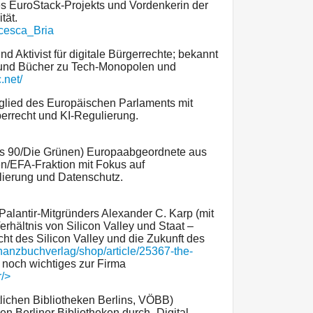
des EuroStack-Projekts und Vordenkerin der
tät.
ncesca_Bria
nd Aktivist für digitale Bürgerrechte; bekannt
ic" und Bücher zu Tech-Monopolen und
c.net/
lied des Europäischen Parlaments mit
berrecht und KI-Regulierung.
s 90/Die Grünen) Europaabgeordnete aus
nen/EFA-Fraktion mit Fokus auf
lierung und Datenschutz.
alantir-Mitgründers Alexander C. Karp (mit
rhältnis von Silicon Valley und Staat –
t des Silicon Valley und die Zukunft des
inanzbuchverlag/shop/article/25367-the-
 noch wichtiges zur Firma
r/>
tlichen Bibliotheken Berlins, VÖBB)
en Berliner Bibliotheken durch „Digital-