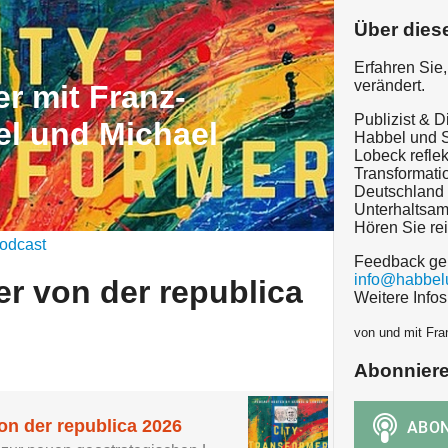
Über dies
Erfahren Sie,
verändert.
r mit Franz-
Publizist & D
l und Michael
Habbel und S
Lobeck reflek
Transformati
Deutschland
Unterhaltsam
Hören Sie rei
odcast
Feedback ge
info@habbel
er von der republica
Weitere Info
von und mit Fra
Abonnier
on der republica 2026