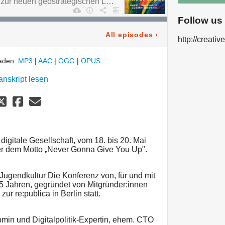
Von freier Software bis zur neuen geostrategischen Lage
Follow us
All episodes
›
http://creati
laden:
MP3
|
AAC
|
OGG
|
OPUS
anskript lesen
 digitale Gesellschaft, vom 18. bis 20. Mai
er dem Motto „Never Gonna Give You Up".
Jugendkultur Die Konferenz von, für und mit
 Jahren, gegründet von Mitgründer:innen
 zur re:publica in Berlin statt.
min und Digitalpolitik-Expertin, ehem. CTO