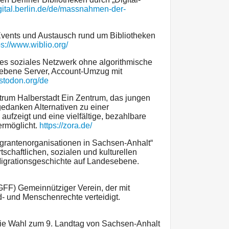
gital.berlin.de/de/massnahmen-der-
 Events und Austausch rund um Bibliotheken
ps://www.wiblio.org/
es soziales Netzwerk ohne algorithmische
triebene Server, Account-Umzug mit
astodon.org/de
ntrum Halberstadt Ein Zentrum, das jungen
edanken Alternativen zu einer
ufzeigt und eine vielfältige, bezahlbare
ermöglicht.
https://zora.de/
grantenorganisationen in Sachsen-Anhalt“
rtschaftlichen, sozialen und kulturellen
Migrationsgeschichte auf Landesebene.
(GFF) Gemeinnütziger Verein, der mit
- und Menschenrechte verteidigt.
e Wahl zum 9. Landtag von Sachsen-Anhalt