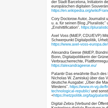
der Stadt Barcelona, Initiatorin 
europäischen digitalen Souveräni
https://en.wikipedia.org/wiki/Fra
Cory Doctorow Autor, Journalist u
u. a. für seinen Blog „Pluralist
„Enshittification".
https://pluralisti
Axel Voss (MdEP, CDU/EVP) Mitg
Schwerpunkt Digitalpolitik, Urhe
https://www.axel-voss-europa.de/
Alexandra Geese (MdEP, Bündni
Bonn, Digitalpolitikerin der Grü
Verbraucherrechte, Plattformregu
https://alexandrageese.eu/
Palantir Das erwähnte Buch des P
Nicholas W. Zamiska) über das Ve
deutsche Ausgabe: „Über die Mach
Westens".
https://www.m-vg.de/f
technological-republic/
und sonst
<
https://netzpolitik.org/tag/palanti
Digital-Zebra (Verbund der Öffen
Kostenlose digitale Beratung in d