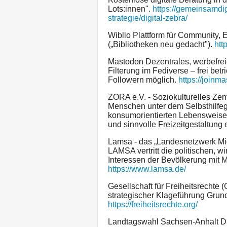
Lots:innen".
https://gemeinsamdi
strategie/digital-zebra/
Wiblio Plattform für Community,
(„Bibliotheken neu gedacht").
htt
Mastodon Dezentrales, werbefrei
Filterung im Fediverse – frei be
Followern möglich.
https://joinm
ZORA e.V. - Soziokulturelles Ze
Menschen unter dem Selbsthilfeg
konsumorientierten Lebensweise a
und sinnvolle Freizeitgestaltung 
Lamsa - das „Landesnetzwerk Mi
LAMSA vertritt die politischen, wi
Interessen der Bevölkerung mit 
https://www.lamsa.de/
Gesellschaft für Freiheitsrechte 
strategischer Klageführung Grund
https://freiheitsrechte.org/
Landtagswahl Sachsen-Anhalt Di