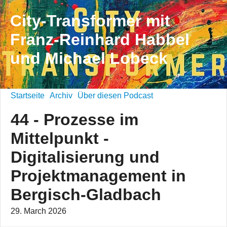
City-Transformer mit
Franz-Reinhard Habbel
und Michael Lobeck
Startseite
Archiv
Über diesen Podcast
44 - Prozesse im
Mittelpunkt -
Digitalisierung und
Projektmanagement in
Bergisch-Gladbach
29. March 2026