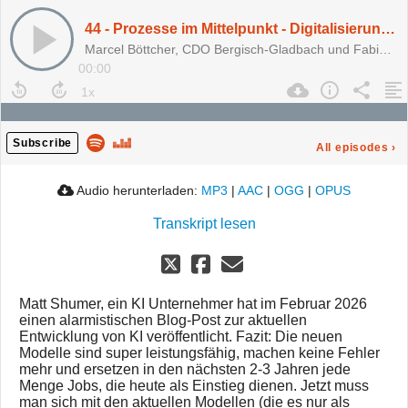
44 - Prozesse im Mittelpunkt - Digitalisierung und Projektmanagement in Bergisch-Gladbach
Marcel Böttcher, CDO Bergisch-Gladbach und Fabienne Seiler von factro, erläutern im Gespräch mit Franz-Reinhard Habbel und Michael Lobeck, wie ein guter Plan mit guter Struktur erfolgreich wird.
00:00
Subscribe
All episodes
›
Audio herunterladen:
MP3
|
AAC
|
OGG
|
OPUS
Transkript lesen
Matt Shumer, ein KI Unternehmer hat im Februar 2026
einen alarmistischen Blog-Post zur aktuellen
Entwicklung von KI veröffentlicht. Fazit: Die neuen
Modelle sind super leistungsfähig, machen keine Fehler
mehr und ersetzen in den nächsten 2-3 Jahren jede
Menge Jobs, die heute als Einstieg dienen. Jetzt muss
man sich mit den aktuellen Modellen (die es nur als