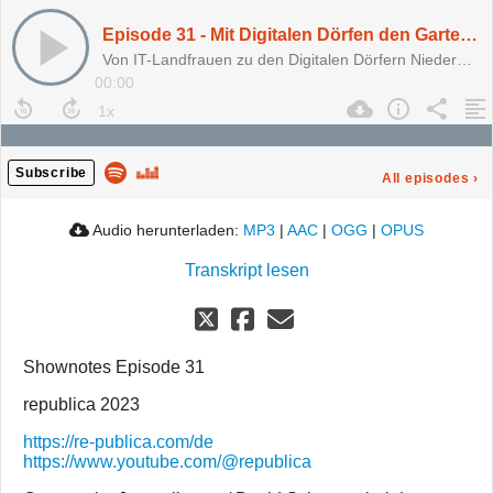
Episode 31 - Mit Digitalen Dörfen den Gartenzaun verlängern - Dr. Carola Croll von der Stiftung Digitale Chancen
Von IT-Landfrauen zu den Digitalen Dörfern Niedersachsen
00:00
Subscribe
All episodes
›
Audio herunterladen:
MP3
|
AAC
|
OGG
|
OPUS
Transkript lesen
Shownotes Episode 31
republica 2023
https://re-publica.com/de
https://www.youtube.com/@republica